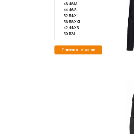
46-48/M
44-46/S
52-54/XL
56-58/XXL
42-44/XS
50-52/L
Показать модели