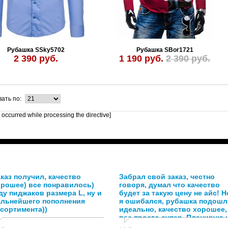
Рубашка SSky5702
Рубашка SBor1721
2 390 руб.
1 190 руб.
2 390 руб.
ать по:
r occurred while processing the directive]
каз получил, качество
Забрал свой заказ, честно
орошее) все понравилось)
говоря, думал что качество
у пиджаков размера L, ну и
будет за такую цену не айс! Н
альнейшего пополнения
я ошибался, рубашка подошл
сортимента))
идеально, качество хорошее,
все просто супер. Планирую 
в дальнейшем заказывать у