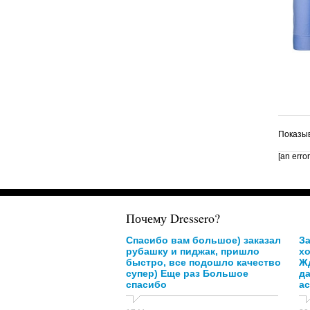
Показыв
[an erro
Почему Dressero?
Спасибо вам большое) заказал
За
рубашку и пиджак, пришло
х
быстро, все подошло качество
Жд
супер) Еще раз Большое
д
спасибо
ас