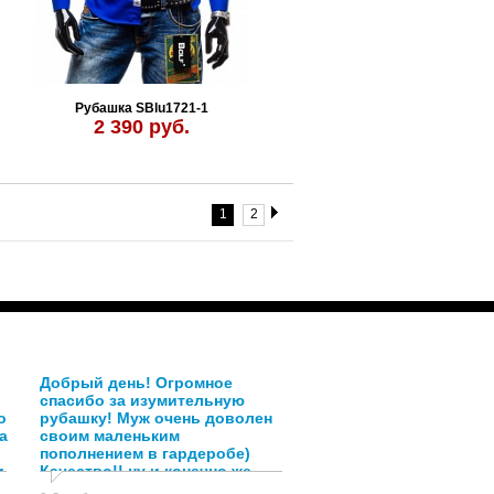
Рубашка SBlu1721-1
2 390 руб.
1
2
Добрый день! Огромное
спасибо за изумительную
о
рубашку! Муж очень доволен
а
своим маленьким
пополнением в гардеробе)
и
Качество!! ну и конечно же
спасибо Анастасии,за её