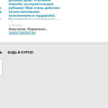
Добрый день! Огромное
спасибо за изумительную
о
рубашку! Муж очень доволен
а
своим маленьким
пополнением в гардеробе)
и
Качество!! ну и конечно же
спасибо Анастасии,за её
3 Октября
подход и помощь к клиентам!)
Анастасия, Новоаганск ,
39400788095786
Ь
БУДЬ В КУРСЕ!