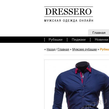
Главная
Рубашки
Пиджаки
Новинки
«
Назад
/
Главная
»
Мужские рубашки
»
Рубаш