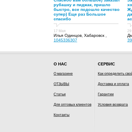
Спасибо вам большое) заказал
За
рубашку и пиджак, пришло
х
быстро, все подошло качество
Жд
супер) Еще раз Большое
д
спасибо
ас
17 Мая
29
Илья Одинцов, Хабаровск ,
Дм
1045336307
39
О НАС
СЕРВИС
О магазине
Как определить сво
ОТЗЫВЫ
Доставка и оплата
Статьи
Гарантии
Для оптовых клиентов
Условия возврата
Контакты