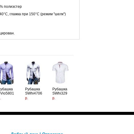
0% полиэстер
40°C, глажка при 150°C (режим "шелк")
цирован.
Рубашка
Рубашка
Рубашка
Vio5801
SWhi4706
SWhi329
.
р.
р.