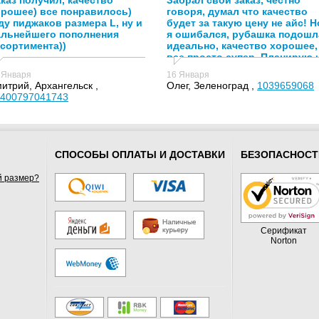
каз получил, качество
Забрал свой заказ, честно
орошее) все понравилось)
говоря, думал что качество
у пиджаков размера L, ну и
будет за такую цену не айс! Н
альнейшего пополнения
я ошибался, рубашка подошл
сортимента))
идеально, качество хорошее,
все просто супер. Планирую 
в дальнейшем заказывать у
 Января
16 Января
вас!
итрий, Архангельск ,
Олег, Зеленоград ,
1039659068
400797041743
СПОСОБЫ ОПЛАТЫ И ДОСТАВКИ
БЕЗОПАСНОСТ
й размер?
Серификат
Norton