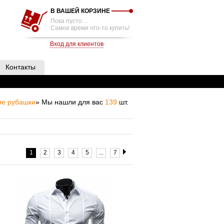
В ВАШЕЙ КОРЗИНЕ
Пока пусто…
Самое время что-то купить!
Вход для клиентов
Контакты
ие рубашки
» Мы нашли для вас
139
шт.
1
2
3
4
5
...
7