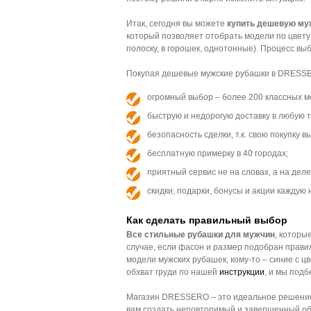
Итак, сегодня вы можете
купить дешевую муж
который позволяет отобрать модели по цвету (б
полоску, в горошек, однотонные). Процесс выб
Покупая дешевые мужские рубашки в DRESSE
огромный выбор – более 200 классных м
быструю и недорогую доставку в любую то
безопасность сделки, т.к. свою покупку 
бесплатную примерку в 40 городах;
приятный сервис не на словах, а на деле
скидки, подарки, бонусы и акции каждую
Как сделать правильный выбор
Все стильные рубашки для мужчин
, которы
случае, если фасон и размер подобран правил
модели мужских рубашек, кому-то – синие с ц
обхват груди по нашей
инструкции
, и мы подб
Магазин DRESSERO – это идеальное решение д
вам создать неповторимый и завершенный обр