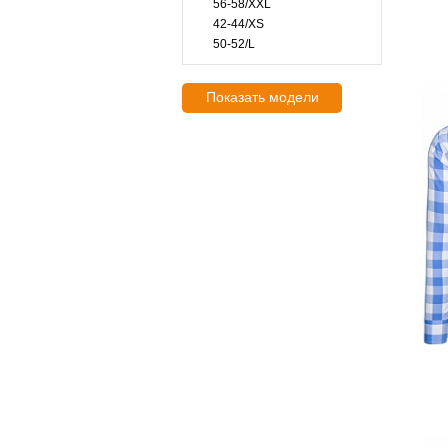
56-58/XXL
42-44/XS
50-52/L
Показать модели