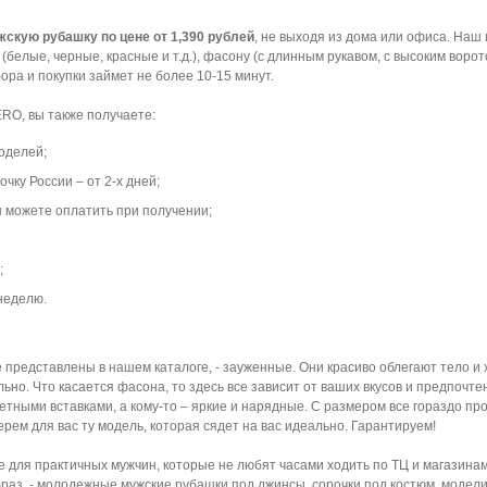
скую рубашку по цене от 1,390 рублей
, не выходя из дома или офиса. Наш
елые, черные, красные и т.д.), фасону (с длинным рукавом, с высоким воротом,
ора и покупки займет не более 10-15 минут.
RO, вы также получаете:
оделей;
чку России – от 2-х дней;
вы можете оплатить при получении;
;
 неделю.
е представлены в нашем каталоге, - зауженные. Они красиво облегают тело и 
ьно. Что касается фасона, то здесь все зависит от ваших вкусов и предпочт
ветными вставками, а кому-то – яркие и нарядные. С размером все гораздо п
ерем для вас ту модель, которая сядет на вас идеально. Гарантируем!
ля практичных мужчин, которые не любят часами ходить по ТЦ и магазинам 
аз, - молодежные мужские рубашки под джинсы, сорочки под костюм, модели 