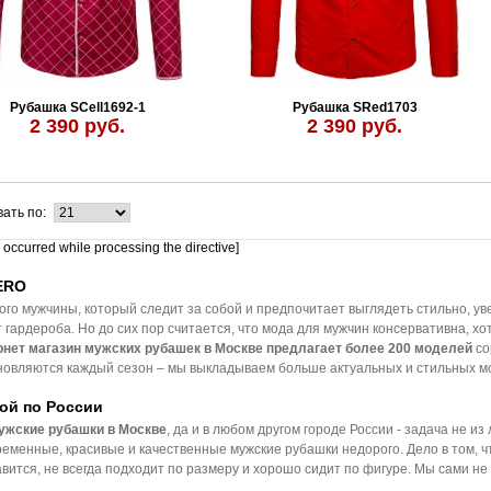
Рубашка SCell1692-1
Рубашка SRed1703
2 390 руб.
2 390 руб.
ать по:
r occurred while processing the directive]
ERO
ого мужчины, который следит за собой и предпочитает выглядеть стильно, ув
гардероба. Но до сих пор считается, что мода для мужчин консервативна, хо
рнет магазин мужских рубашек в Москве предлагает более 200 моделей
со
бновляются каждый сезон – мы выкладываем больше актуальных и стильных м
ой по России
ужские рубашки в Москве
, да и в любом другом городе России - задача не из
ременные, красивые и качественные мужские рубашки недорого. Дело в том, ч
авится, не всегда подходит по размеру и хорошо сидит по фигуре. Мы сами не