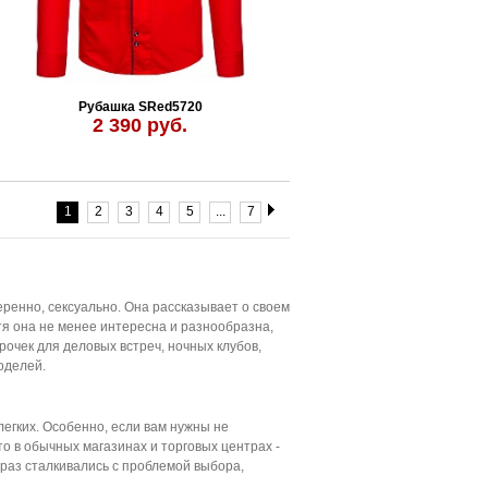
Рубашка SRed5720
2 390 руб.
1
2
3
4
5
...
7
еренно, сексуально. Она рассказывает о своем
тя она не менее интересна и разнообразна,
рочек для деловых встреч, ночных клубов,
оделей.
 легких. Особенно, если вам нужны не
то в обычных магазинах и торговых центрах -
 раз сталкивались с проблемой выбора,