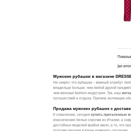
Показыв
[an erro
Мужские рубашки в магазине DRESS
Не секрет, что рубашка – важный атрибут люб
владельце больше, чем любой другой предмет 
чем женская fashion-индустрия. Так, наш
инте
путешествий и отдыха. Причем, коллекции о
Продажа мужских рубашек с доставк
К сожалению, сегодня
купить приталенные м
классические белые сорочки из Италии, а сов
достойных моделей крайне мало, а то, что нр
поэтому решили в корне изменить ситуацию.