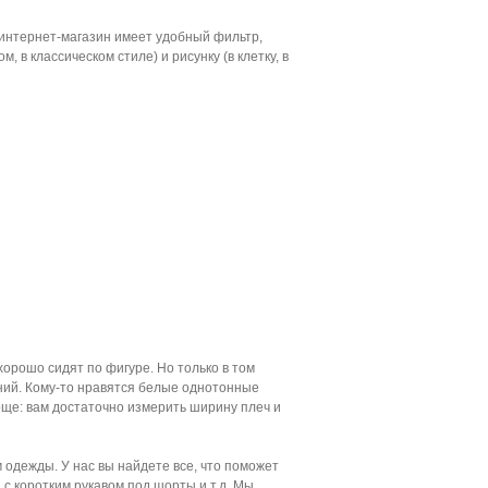
 интернет-магазин имеет удобный фильтр,
 в классическом стиле) и рисунку (в клетку, в
хорошо сидят по фигуре. Но только в том
ений. Кому-то нравятся белые однотонные
роще: вам достаточно измерить ширину плеч и
одежды. У нас вы найдете все, что поможет
с коротким рукавом под шорты и т.д. Мы