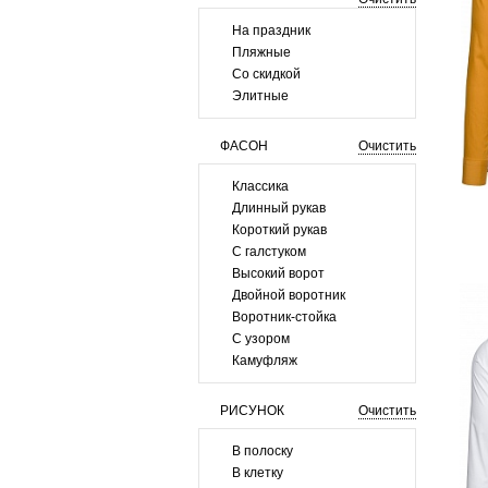
На праздник
Пляжные
Со скидкой
Элитные
ФАСОН
Очистить
Классика
Длинный рукав
Короткий рукав
С галстуком
Высокий ворот
Двойной воротник
Воротник-стойка
С узором
Камуфляж
РИСУНОК
Очистить
В полоску
В клетку