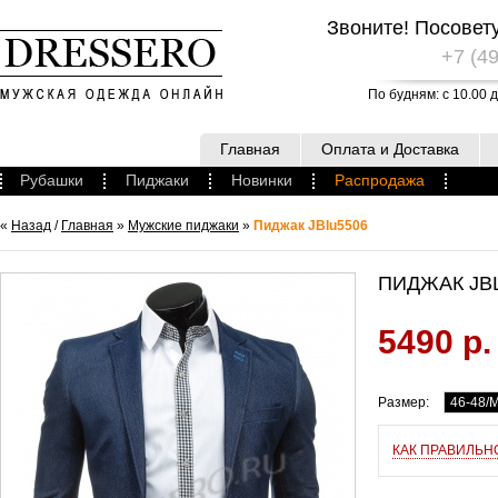
Звоните! Посовет
+7 (49
По будням: с 10.00 д
Главная
Оплата и Доставка
Рубашки
Пиджаки
Новинки
Распродажа
«
Назад
/
Главная
»
Мужские пиджаки
»
Пиджак JBlu5506
ПИДЖАК JB
5490 р.
Размер:
46-48/
КАК ПРАВИЛЬН