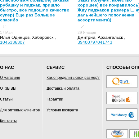
Спасибо вам большое) заказал
Заказ получил, качество
рубашку и пиджак, пришло
хорошее) все понравилось
быстро, все подошло качество
Жду пиджаков размера L, н
супер) Еще раз Большое
дальнейшего пополнения
спасибо
ассортимента))
17 Мая
29 Января
Илья Одинцов, Хабаровск ,
Дмитрий, Архангельск ,
1045336307
39400797041743
О НАС
СЕРВИС
СПОСОБЫ ОП
О магазине
Как определить свой размер?
ОТЗЫВЫ
Доставка и оплата
Статьи
Гарантии
Для оптовых клиентов
Условия возврата
Контакты