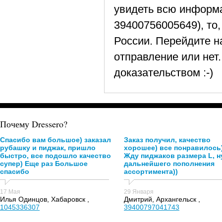
увидеть всю информа
39400756005649), то,
России. Перейдите на
отправление или нет
доказательством :-)
Почему Dressero?
Спасибо вам большое) заказал
Заказ получил, качество
рубашку и пиджак, пришло
хорошее) все понравилось
быстро, все подошло качество
Жду пиджаков размера L, н
супер) Еще раз Большое
дальнейшего пополнения
спасибо
ассортимента))
17 Мая
29 Января
Илья Одинцов, Хабаровск ,
Дмитрий, Архангельск ,
1045336307
39400797041743