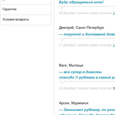
Буду обращаться исчо!
Гарантии
29 Декабря,
трекинг номер посылки:
1
Условия возврата
Дмитрий
, Санкт-Петербург
— покупкой и доставкой довол
17 Декабря,
трекинг номер посылки:
1
Ваге
, Мытищи
— все супер.я доволен.
спасибо !! рубашка в самый ра
14 Декабря,
трекинг номер посылки:
3
Арсен
, Мурманск
— Заказывал рубашку, по раз