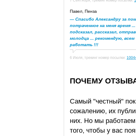
7 Сентября,
трекинг номер посылки:
Павел
, Пенза
— Спасибо Александру за по
потраченное на меня время ... 
подсказал, рассказал, отправ
молодца ... рекомендую, всем
работать !!!
6 Июля,
трекинг номер посылки:
1004
ПОЧЕМУ ОТЗЫВ
Самый "честный" пок
сожалению, их публик
них. Но мы работаем
того, чтобы у вас п