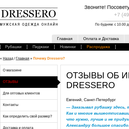
Звоните! Посовет
+7 (49
По будням: с 10.00 д
Главная
Оплата и Доставка
Рубашки
Пиджаки
Новинки
Распродажа
«
Назад
/
Главная
»
Почему Dressero?
О магазине
ОТЗЫВЫ ОБ И
ОТЗЫВЫ
DRESSERO
Для оптовых клиентов
Евгений
, Санкт-Петербург
Контакты
— Заказывал рубашку здесь, т
Как и многие вышеотписавшиес
Как определить свой размер?
что нужно, лучше и не приду
Александру большое спасибо: 
Доставка и оплата