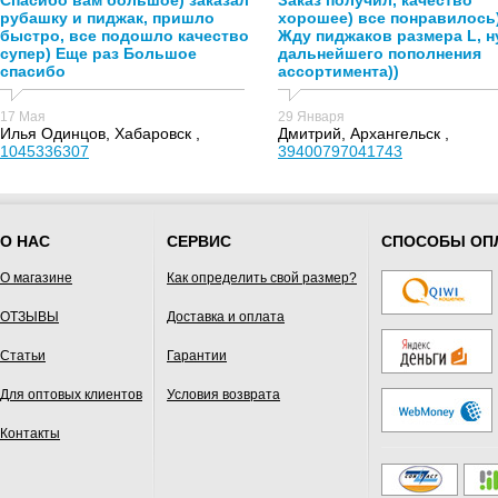
Спасибо вам большое) заказал
Заказ получил, качество
рубашку и пиджак, пришло
хорошее) все понравилось
быстро, все подошло качество
Жду пиджаков размера L, н
супер) Еще раз Большое
дальнейшего пополнения
спасибо
ассортимента))
17 Мая
29 Января
Илья Одинцов, Хабаровск ,
Дмитрий, Архангельск ,
1045336307
39400797041743
О НАС
СЕРВИС
СПОСОБЫ ОП
О магазине
Как определить свой размер?
ОТЗЫВЫ
Доставка и оплата
Статьи
Гарантии
Для оптовых клиентов
Условия возврата
Контакты