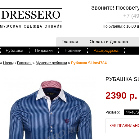
Звоните! Посовет
+7 (49
По будням: с 10.00 д
Главная
Оплата и Доставка
Рубашки
Пиджаки
Новинки
Распродажа
«
Назад
/
Главная
»
Мужские рубашки
»
Рубашка SLine4784
РУБАШКА SL
2390 р.
Размер:
44-46/S
КАК ПРАВИЛЬН