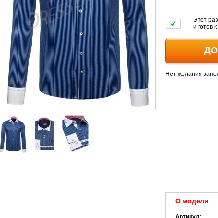
Этот раз
и готов 
ДО
Нет желания запо
О модели
Артикул: