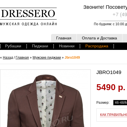
Звоните! Посовет
+7 (49
По будням: с 10.00 д
Главная
Оплата и Доставка
Рубашки
Пиджаки
Новинки
Распродажа
«
Назад
/
Главная
»
Мужские пиджаки
»
Jbro1049
JBRO1049
5490 р.
Размер:
46-48/
КАК ПРАВИЛЬН